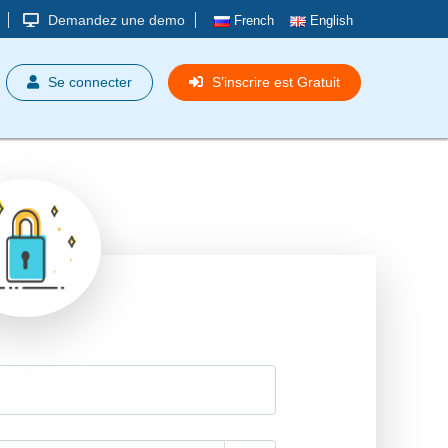
Demandez une demo
French
English
MENU
Se connecter
S’inscrire est Gratuit